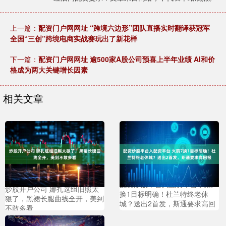
上一篇：
配资门户网网址 “跨境六边形”团队直播实时翻译获冠军
全国“三创”跨境电商实战赛玩出了新花样
下一篇：
配资门户网网址 逾500家A股公司预喜上半年业绩 AI和价
格成为两大关键增长因素
相关文章
配资炒股平台入配资平台 火箭7
炒股开户公司 娜扎这组旧照太
换1目标明确！杜兰特终老休
狠了，黑裙长腿曲线全开，美到
城？送出2首发，斯通要求高回
不敢多看
报