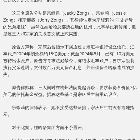
这三名原告分别是宗继昌（Jacky Zong）、宗婕莉（Jessie
Zong）和宗继盛（Jerry Zong），其律师认定为宗馥莉的“同父异母
的兄弟姐妹”。虽然在娃哈哈总部所在地的杭州，此事早已有传闻，但
是这三人和宗家的关系首次被正式揭露。
原告方声称，宗庆后曾指示下属通过香港汇丰银行设立信托，汇
丰账户2024年初余额约18亿美元；截至2024年5月，已有110万美元
被转出该账户。原告方寻求法庭禁令，冻结该汇丰账户，要求宗馥莉
执行父亲遗嘱，支付数百万美元资产利息，并赔偿资金转移造成的损
失。
原告律师称，三人同时在杭州法院提起诉讼，要求获得各价值7亿
美元的信托基金权益。据称这些基金是宗庆后生前承诺设立。
宗馥莉的律师表示，她不接受这些证据，宗庆后生前没有给她指
示。
对于此案，娃哈哈集团方面不予置评。