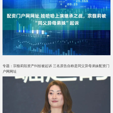
专题：宗馥莉陷资产纠纷被起诉 三名原告自称是同父异母弟妹配资门
户网网址