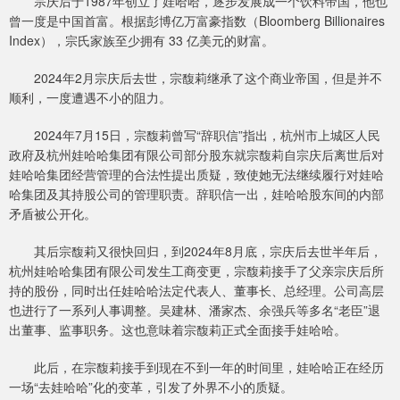
宗庆后于1987年创立了娃哈哈，逐步发展成一个饮料帝国，他也
曾一度是中国首富。根据彭博亿万富豪指数（Bloomberg Billionaires
Index），宗氏家族至少拥有 33 亿美元的财富。
2024年2月宗庆后去世，宗馥莉继承了这个商业帝国，但是并不
顺利，一度遭遇不小的阻力。
2024年7月15日，宗馥莉曾写“辞职信”指出，杭州市上城区人民
政府及杭州娃哈哈集团有限公司部分股东就宗馥莉自宗庆后离世后对
娃哈哈集团经营管理的合法性提出质疑，致使她无法继续履行对娃哈
哈集团及其持股公司的管理职责。辞职信一出，娃哈哈股东间的内部
矛盾被公开化。
其后宗馥莉又很快回归，到2024年8月底，宗庆后去世半年后，
杭州娃哈哈集团有限公司发生工商变更，宗馥莉接手了父亲宗庆后所
持的股份，同时出任娃哈哈法定代表人、董事长、总经理。公司高层
也进行了一系列人事调整。吴建林、潘家杰、余强兵等多名“老臣”退
出董事、监事职务。这也意味着宗馥莉正式全面接手娃哈哈。
此后，在宗馥莉接手到现在不到一年的时间里，娃哈哈正在经历
一场“去娃哈哈”化的变革，引发了外界不小的质疑。