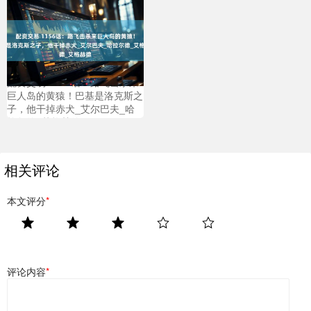
配资交易 1156话：路飞击杀来
巨人岛的黄猿！巴基是洛克斯之
子，他干掉赤犬_艾尔巴夫_哈
拉尔德_艾格赫德
相关评论
本文评分
*
评论内容
*