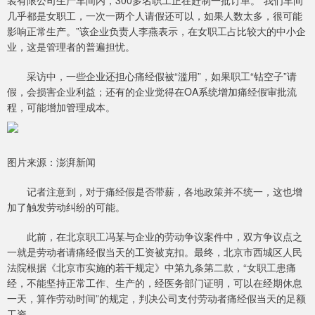
装有限公司生产车间内，300多名职工正在赶制一批订单。“我们车间
几乎都是女职工，一次一两个人请假还可以，如果人数太多，很可能
影响正常生产。”该企业负责人李燕表示，在女职工占比较大的中小企
业，这是管理者的普遍担忧。
采访中，一些企业还担心痛经假被“滥用”，如果职工“钻空子”请
假，会损害企业利益；还有的企业觉得在OA系统增加痛经假审批流
程，可能增加管理成本。
图片来源：澎湃新闻
记者注意到，对于痛经假是否带薪，各地政策并不统一，这也增
加了触发劳动纠纷的可能。
此前，在北京职工冯某与企业的劳动争议案件中，双方争议点之
一就是劳动者请痛经假当天的工资被克扣。最终，北京市西城区人民
法院根据《北京市实施的若干规定》中第九条第二款，“女职工患痛
经，不能坚持正常工作、生产的，经医务部门证明，可以在经期休息
一天，算作劳动时间”的规定，判决公司支付劳动者痛经假当天的足额
工资。