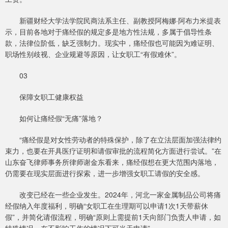
新疆财经大学法学院民商法系主任、副教授阿梅娜·阿布力米提表
示，目前各地对于痛经假的规定多是地方性法规，多属于倡导性条
款，法律位阶低，缺乏强制力。现实中，痛经假也可能因为难证明、
职场性别歧视、企业规避等原因，让女职工“有假难休”。
03
保障女职工健康权益
如何让痛经假“无痛”落地？
“痛经假是对女性劳动者的特殊保护，除了在立法层面加强法律约
束力，也要在开具医疗证明和请假审批的流程简化方面进行尝试。”在
山东奋飞律师事务所律师谢金东看来，痛经假想在更大范围内落地，
仍需要在现实层面进行探索，进一步增强女职工请假的安全感。
改变已经在一些企业发生。2024年，河北一家金属制品公司将痛
经假纳入年度福利，明确“女职工在生理期可以申请1次1天带薪休
假”，并简化请假流程，明确“原则上需提前1天向部门负责人申请，如