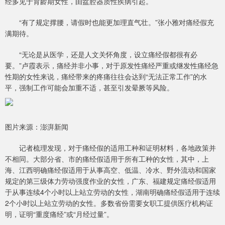
经多见于育龄期女性，由盆腔器质性疾病引起。
“有了规定撑腰，请假时也能更加理直气壮。”张小雅对痛经假充
满期待。
“无论是从医学，还是人文关怀角度，设立痛经假都很有必
要。”卢霞表示，痛经并非小事，对于原发性痛经严重或继发性痛经急
性期的女性来说，痛经带来的疼痛往往会达到“无法正常工作”的水
平，强制工作可能会加重不适，甚至引发晕厥等风险。
图片来源：澎湃新闻
记者梳理发现，对于痛经假的适用工种和证明材料，各地政策并
不相同。大部分省、市的痛经假适用于所有工种的女性，其中，上
海、江西明确痛经假适用于从事高空、低温、冷水、野外流动和国家
规定的第三级体力劳动强度作业的女性，广东、福建规定痛经假适用
于从事连续4个小时以上站立劳动的女性，湖南明确痛经假适用于连续
2个小时以上站立劳动的女性。多数省份需要女职工提供医疗机构证
明，证明“重度痛经”或“月经过量”。