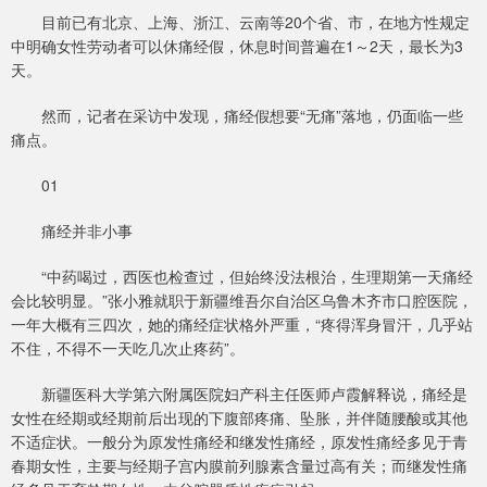
目前已有北京、上海、浙江、云南等20个省、市，在地方性规定
中明确女性劳动者可以休痛经假，休息时间普遍在1～2天，最长为3
天。
然而，记者在采访中发现，痛经假想要“无痛”落地，仍面临一些
痛点。
01
痛经并非小事
“中药喝过，西医也检查过，但始终没法根治，生理期第一天痛经
会比较明显。”张小雅就职于新疆维吾尔自治区乌鲁木齐市口腔医院，
一年大概有三四次，她的痛经症状格外严重，“疼得浑身冒汗，几乎站
不住，不得不一天吃几次止疼药”。
新疆医科大学第六附属医院妇产科主任医师卢霞解释说，痛经是
女性在经期或经期前后出现的下腹部疼痛、坠胀，并伴随腰酸或其他
不适症状。一般分为原发性痛经和继发性痛经，原发性痛经多见于青
春期女性，主要与经期子宫内膜前列腺素含量过高有关；而继发性痛