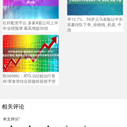
杠杆配资平台 年销过亿，净利
率12.7%，59岁义乌老板让中东
杠杆配资平台 多家A股公司上半
富豪排队下单_徐镜钱_机器_中
年业绩预增 最高增超30倍
国
杠杆配资平台 德琪医药-
B(06996)：ATG-022就治疗胃
癌/胃食管结合部腺癌获授予突
破性治疗药物认定
相关评论
本文评分
*