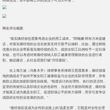
特殊情况，在不影响工作的情况下可当天申请”。
网友评论截图
“落实痛经假也需要考虑企业的用工成本。”阿梅娜·阿布力米提建
议，对落实痛经假的企业在政策支持方面予以倾斜，比如，通过财税
优惠分担企业带薪落实痛经假的压力，或按女职工比例给予一定社保
补贴，也可以考虑对将痛经假纳入职工健康管理模块的企业进行表
彰。她还建议，从社会层面打破“月经羞耻”。
在上海兰迪（乌鲁木齐）律师事务所律师王慧霞看来，痛经假落
地的挑战在于如何平衡女职工健康权益与企业的实际管理需求，并有
效防止因此加剧职场性别歧视。“制度设计的合理性、执行的灵活性、
监管的有效性以及职场文化的包容性，当这些方面协同推进，痛经假
才能真正成为惠及女职工、促进职场公平的有力保障，而非引发争议
或阻碍女性职业发展的负担。”
“痛经假应该成为女性职业路上的‘温柔支撑’，它既是对女性生理