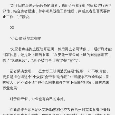
“对于因痛经来开病假条的患者，我们会根据她们的症状进行医学
评估，结合患者描述，并参考其既往工作性质，判断患者是否需要停
止工作。”卢霞说。
02
“小众假”落地难在哪
“先忍着疼痛跑去医院开证明，然后再去公司请假，一通折腾才能
回家休息，还是吃止痛药省事。”在安徽一家公司上班的刘丽丽坦言，
除了“觉得麻烦”，也担心被同事吐槽“矫情”“娇气”。
记者采访发现，一些女职工明明遭受痛经“折磨”，却不敢请假，
更多是担心请这个“小众假”会带来“副作用”：“可能拿不到全勤奖，影
响收入，还不如不请”“担心给同事和领导留下偷懒的印象，影响未来
职业发展”……
对于痛经假，企业也有自己的难处。
在新疆维吾尔自治区克孜勒苏柯尔克孜自治州阿克陶县春中春服