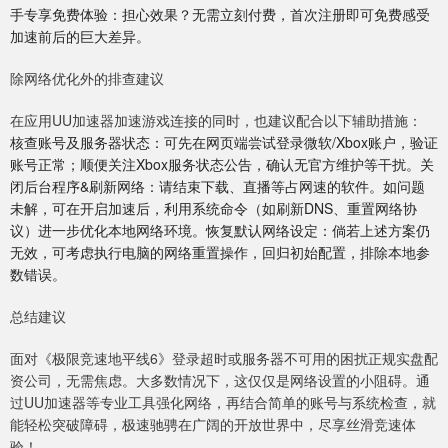
手专享免费体验：担心效果？无需立刻付费，首次注册即可免费感受
加速前后的巨大差异。
除网络优化外的排查建议
在应用UU加速器加速游戏连接的同时，也建议配合以下辅助措施：
核查账号及服务器状态：可先在网页端尝试登录微软/Xbox账户，验证
账号正常；顺便关注Xbox服务状态公告，确认无官方维护等干扰。关
闭后台程序&刷新网络：请结束下载、直播等占网速的软件。如问题
未解，可在开启加速后，利用系统命令（如刷新DNS、重置网络协
议）进一步优化本地网络环境。恢复默认网络设定：倘若上述方案仍
无效，可考虑执行电脑的网络重置操作，回归初始配置，排除本地参
数错误。
总结建议
面对《极限竞速地平线6》登录超时或服务器不可用的困扰正规实盘配
资公司，无需焦虑。大多数情况下，这仅仅是网络设置的小阻碍。通
过UU加速器等专业工具强化网络，再结合简单的账号与系统检查，就
能轻松突破障碍，极速驰骋在广阔的开放世界中，尽享丝滑竞速体
验！