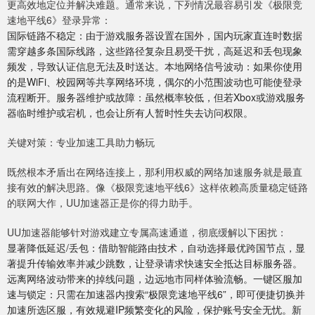
更高效地定位并解决难题。通常来说，下列情况最容易引发《极限竞
速地平线6》登录异常：
国际链路不稳定：由于游戏服务器设置在国外，国内玩家直连时数据
需穿越多条国际线路，这些路径复杂且易受干扰，高延迟和丢包现象
频发，导致认证信息无法及时送达。本地网络信号波动：如果你使用
的是WiFi、校园网等共享网络环境，偶尔的小范围波动也可能使登录
流程断开。服务器维护或故障：虽然概率较低，但若Xbox或游戏服务
器临时维护或宕机，也会让所有人暂时性失去访问权限。
关键对策：专业加速工具助力畅玩
既然根本矛盾出在网络连接上，那利用权威的网络加速服务就是最直
接有效的解决思路。像《极限竞速地平线6》这样依赖高质量稳定链路
的联网大作，UU加速器正是你的得力助手。
UU加速器能够针对游戏建立专属高速通道，彻底缓解以下困扰：
显著降低延迟/丢包：借助智能路由技术，自动选择最优跨国节点，显
著提升传输效率并减少跳数，让登录请求快速安全抵达目标服务器。
远离网络波动带来的掉线问题，边远地市同样体验流畅。一键区服加
速与锁定：只需在加速器内搜索“极限竞速地平线6”，即可便捷切换并
加速所选区服，有效规避IP频繁变化的风险，保护账号安全无忧。新