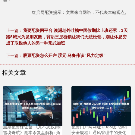
红启网配资提示：文章来自网络，不代表本站观点。
上一篇：
我要配资网平台 澳洲老外吐槽中国假期比上班还累，3天
跑5城只为发朋友圈，背后三层枷锁让我们无法松弛，别让休息变
成了取悦他人的另一种形式加班
下一篇：
股票配资怎么开户 淏元·马鲁伟谈“风力定级”
相关文章
股票配资保证金 《九不思议街2
配资门户网网址 2025版《煤矿
雪境奇航》剧本杀复盘解析+角
安全规程》通风管理中的变化