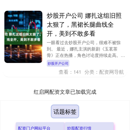
炒股开户公司 娜扎这组旧照
太狠了，黑裙长腿曲线全
开，美到不敢多看
一眼看过去炒股开户公司，很难不被惊
到。 最近，娜扎主演的新剧《玉茗茶
骨》正在热播，角色讨论度持续走高。随
着剧集热度攀升，她早年拍过的一组美照
炒股开户公司
也被网友重新翻了出来....
查看：
141
分类：
配资网导航
红启网配资文章已加载完成
话题标签
配资门户网站平台
炒股配资行情