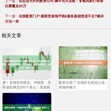
上一篇：
证监会允许的配资公司 薅羊毛天花板：零氪玩家打两场
比赛赢走20万
下一篇：
在线配资门户 极限竞速地平线6服务器崩溃进不去?解决
方法一览
相关文章
股票配资软件 刚刚，德黑兰遇
袭！多国宣布降息，特朗普：美
配资交易 广东地区石材伯公庙
联储应降息250个基点！美股期
的独特魅力
货跳水，油价大涨